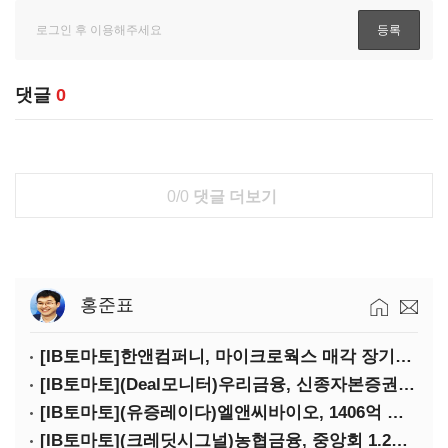
댓글
0
0/0
댓글 더보기
홍준표
[IB토마토]한앤컴퍼니, 마이크로웍스 매각 장기화 대비…배당 회수판 깔았다
[IB토마토](Deal모니터)우리금융, 신종자본증권 발행했지만 차환금리 '부담'
[IB토마토](유증레이다)엘앤씨바이오, 1406억 유증…최대주주는 절반만 청약
[IB토마토](크레딧시그널)농협금융, 중앙회 1.2조 지원받아 생산적금융 확대