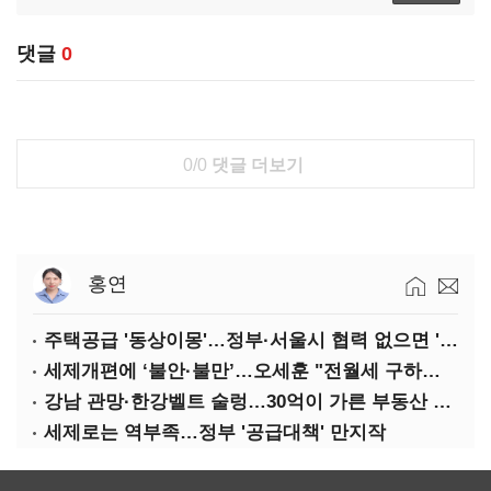
댓글
0
0/0
댓글 더보기
홍연
주택공급 '동상이몽'…정부·서울시 협력 없으면 '공수표'
세제개편에 ‘불안·불만’…오세훈 "전월세 구하기 더 힘들어질 것"
강남 관망·한강벨트 술렁…30억이 가른 부동산 민심
세제로는 역부족…정부 '공급대책' 만지작