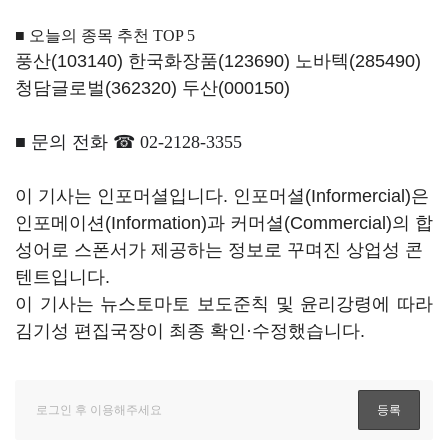
■
오늘의 종목 추천
TOP 5
풍산(103140)
한국화장품(123690)
노바텍(285490)
청담글로벌(362320)
두산(000150)
■
문의 전화
☎ 02-2128-3355
이 기사는 인포머셜입니다. 인포머셜(Informercial)은
인포메이션(Information)과 커머셜(Commercial)의 합
성어로 스폰서가 제공하는 정보로 꾸며진 상업성 콘
텐트입니다.
이 기사는 뉴스토마토 보도준칙 및 윤리강령에 따라
김기성 편집국장이 최종 확인·수정했습니다.