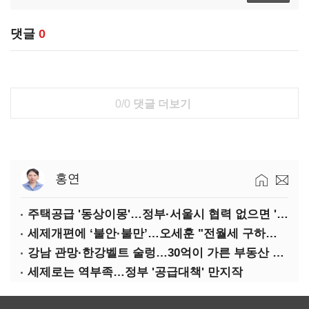
댓글
0
0/0
댓글 더보기
홍연
주택공급 '동상이몽'…정부·서울시 협력 없으면 '공수표'
세제개편에 ‘불안·불만’…오세훈 "전월세 구하기 더 힘들어질 것"
강남 관망·한강벨트 술렁…30억이 가른 부동산 민심
세제로는 역부족…정부 '공급대책' 만지작