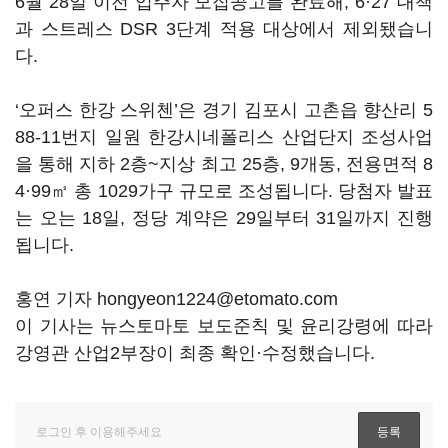
6월 28일 이전 입주자 모집공고를 완료해, 6
·27
대책
과 스트레스 DSR 3단계 적용 대상에서 제외됐
습니
다.
‘오퍼스 한강 스위첸’은 경기 김포시 고촌읍 향산리 5
88-11번지 일원 한강시네폴리스 산업단지 조성사업
을 통해 지하 2층~지상 최고 25층, 9개동, 전용면적 8
4
·99
㎡
총 1029가구 규모로 조성
됩니
다. 당첨자 발표
는
오는
18일, 정당 계약은 29일부터 31일까지 진행
됩니
다.
홍연 기자 hongyeon1224@etomato.com
이 기사는 뉴스토마토 보도준칙 및 윤리강령에 따라
강영관 산업2부장이 최종 확인·수정했습니다.