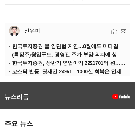
신유미
한국투자증권 올 임단협 지연…8월에도 미타결
(특징주)윙입푸드, 경영진 주가 부양 의지에 상한가
한국투자증권, 상반기 영업이익 2조1701억 원… 전년비 89.1%↑
코스닥 반등, 닷새간 24%↑…1000선 회복은 언제
뉴스리듬
주요 뉴스