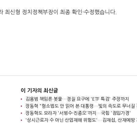
라 최신형 정치정책부장이 최종 확인·수정했습니다.
이 기자의 최신글
김용범 책임론 봇물…경질 요구에 'ETF 특검' 주장까지
장동혁 "형소법도 안 읽어 본 대통령…빛의 속도로 무너질 
장동혁도 모라자 '서범수·진종오'까지…국힘 '점입가경'