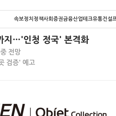
속보
정치
정책
사회
증권
금융
산업
테크
유통
건설
지…'인청 정국' 본격화
집중 전망
곳 검증' 예고