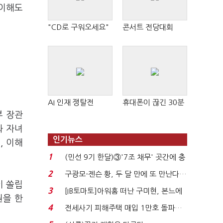
 이해도
"CD로 구워오세요"
콘서트 전당대회
AI 인재 쟁탈전
휴대폰이 끊긴 30분
부 장관
와 자녀
인기뉴스
, 이해
1
(민선 9기 한달)③'7조 채무' 곳간에 충
격…추미애, 20년...
2
구광모-젠슨 황, 두 달 만에 또 만난다…
이 쏠립
로봇·AI 등 논...
3
[IB토마토]아워홈 떠난 구미현, 본느에
원을 한
340억 베팅…가...
4
전세사기 피해주택 매입 1만호 돌파…
누적 피해자 4만2...