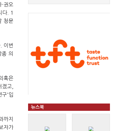
자·권오
다. 1
달 청문
. 이번
각종 의
 의혹은
거졌고,
연구'입
뉴스북
결과까지
후보자가