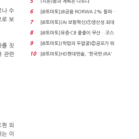
5
(시론)꿈과 계획은 다르다
로나 수
6
[IB토마토]JB금융 RORWA 2% 돌파…
으로 보
실적 견인은 은행 ...
7
[IB토마토](AI 보험혁신)①생산성 최대
80% 개선…현실...
8
[IB토마토]유증·CB 줄줄이 무산…코스
닥 벌점 급증에 ...
9
[IB토마토](락업의 두얼굴)②공모가 뛰
사를 짓
자 첫날 매도…FI ...
10
[IB토마토]HD현대엔솔, '한국판 IRA'
져 관련
수혜 부상…세액공...
조현 외
서는 이