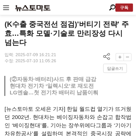
구독
(K수출 중국전선 점검)'버티기 전략' 주
효…특화 모델·기술로 만리장성 다시
넘는다
입력: 2025-07-09 16:21:21
수정: 2025-07-10 11:05:26
답글쓰기
(②자동차·배터리)사드 후 판매 급감
현대차 전기차 ‘일렉시오’로 재도전
LG엔솔…첫 전기차 배터리 납품이뤄
[뉴스토마토 오세은 기자] 한일 월드컵 열기가 뜨거웠
던 2002년. 현대차는 베이징자동차와 손잡고 합작법
인 ‘베이징현대’를, 기아는 장쑤위에다그룹과 ‘기아기
차유한공사’를 설립하며 본격적인 중국시장 공략에