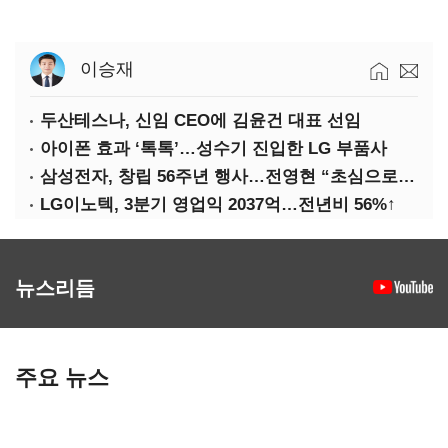
이승재
두산테스나, 신임 CEO에 김윤건 대표 선임
아이폰 효과 ‘톡톡’…성수기 진입한 LG 부품사
삼성전자, 창립 56주년 행사…전영현 “초심으로 경쟁력 회복해야”
LG이노텍, 3분기 영업익 2037억…전년비 56%↑
뉴스리듬
주요 뉴스