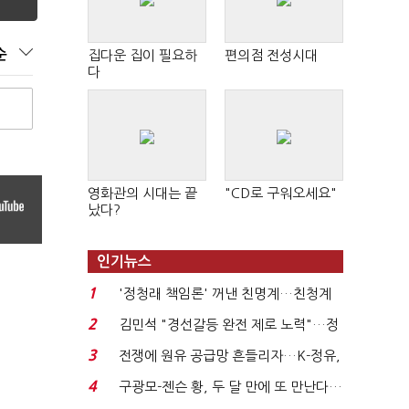
순
집다운 집이 필요하
편의점 전성시대
다
영화관의 시대는 끝
"CD로 구워오세요"
났다?
인기뉴스
1
'정청래 책임론' 꺼낸 친명계…친청계
는 추가투표 때리기...
2
김민석 "경선갈등 완전 제로 노력"…정
청래 "반명 공세 사...
3
전쟁에 원유 공급망 흔들리자…K-정유,
에너지안보 핵심...
4
구광모-젠슨 황, 두 달 만에 또 만난다…