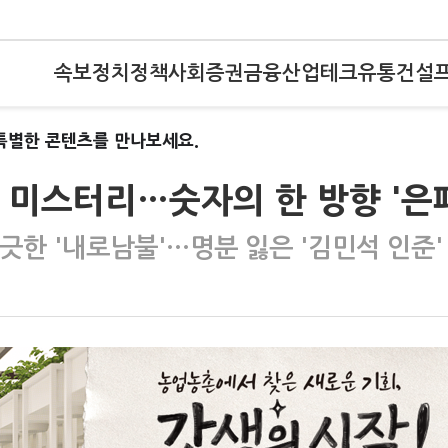
속보
정치
정책
사회
증권
금융
산업
테크
유통
건설
특별한 콘텐츠를 만나보세요.
 미스터리…숫자의 한 방향 '은
긋한 '내로남불'…명분 잃은 '김민석 인준'