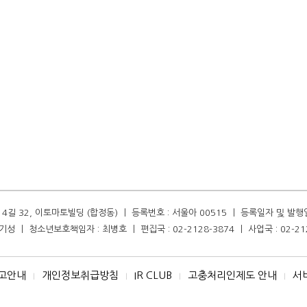
길 32, 이토마토빌딩 (합정동) ㅣ 등록번호 : 서울아 00515 ㅣ 등록일자 및 발행일자 :
성 ㅣ 청소년보호책임자 : 최병호 ㅣ 편집국 : 02-2128-3874 ㅣ 사업국 : 02-21
고안내
개인정보취급방침
IR CLUB
고충처리인제도 안내
서
I
I
I
I