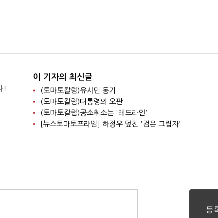
이 기자의 최신글
다!
(토마토칼럼)유시민 동기
(토마토칼럼)대통령의 오판
(토마토칼럼)공소취소는 '레드라인'
[뉴스토마토프라임] 하정우 덮친 '검은 그림자'