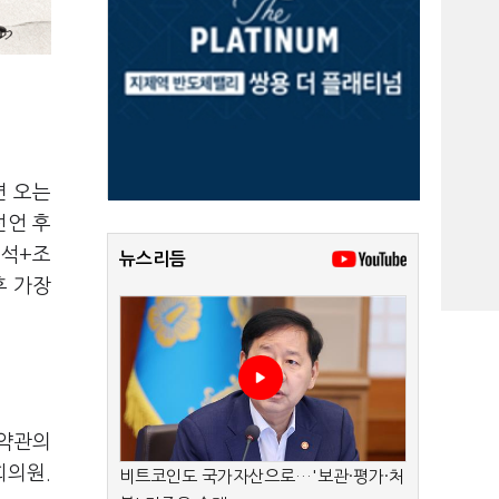
면 오는
선언 후
7석+조
뉴스리듬
후 가장
 약관의
회의원.
비트코인도 국가자산으로…'보관·평가·처