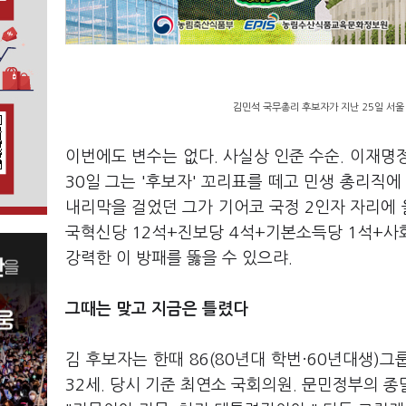
김민석 국무총리 후보자가 지난 25일 서울
이번에도 변수는 없다. 사실상 인준 수순. 이재명
30일 그는 '후보자' 꼬리표를 떼고 민생 총리직에
내리막을 걸었던 그가 기어코 국정 2인자 자리에 올
국혁신당 12석+진보당 4석+기본소득당 1석+사회
강력한 이 방패를 뚫을 수 있으랴.
그때는 맞고 지금은 틀렸다
김 후보자는 한때 86(80년대 학번·60년대생)그
32세. 당시 기준 최연소 국회의원. 문민정부의 종