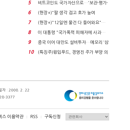
로봇·AI 등 논...
5
비트코인도 국가자산으로…'보관·평가·
처분' 기준은 ...
6
(현장+)"팔 생각 접고 호가 높여
요"…'덜 똘똘한 한 채' 20...
7
(현장+)"12일엔 물건 다 들어와요"…
빈 매대 채우며 문 연 ...
8
이 대통령 "국가폭력 피해자에 사과…
적극적 조사로 진...
9
중국 이어 대만도 설비투자…메모리 ‘삼
국전쟁’
10
(특징주)윙입푸드, 경영진 주가 부양 의
지에 상한가...
 2008. 2. 22
28-3377
비스 이용약관
RSS
구독신청
I
I