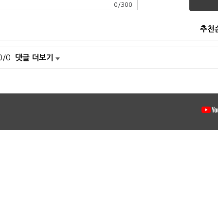
0
/
300
추천
0/0
댓글 더보기