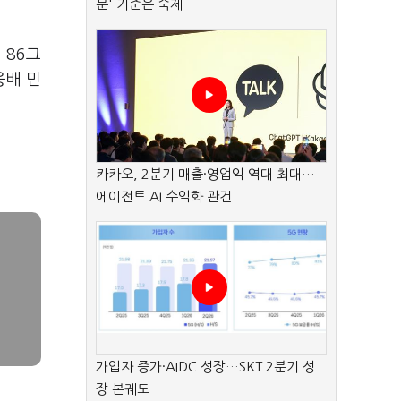
분' 기준은 숙제
 86그
웅배 민
카카오, 2분기 매출·영업익 역대 최대…
에이전트 AI 수익화 관건
가입자 증가·AIDC 성장…SKT 2분기 성
장 본궤도