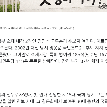
 여의도 국회에서 열린 인사청문회에서 눈을 감고 있다. (사진=뉴시스)
정부 초대 내각 2자인 김민석 국무총리 후보자 얘기다. 이르
 오른다. 2002년 대선 당시 정몽준 국민통합21 후보 지지 
랐다. 그야말로 격세지감. 특히 범여권 185석(민주당 16
민주당 1석)은 든든한 방패막이. 감히 누가 87년 체제 이
룹의 선두주자였다. 첫 원내 진입한 제15대 국회 당시 그는
말을 알린 한보 사태. 그 청문회에서 보여준 30대 중반의 국