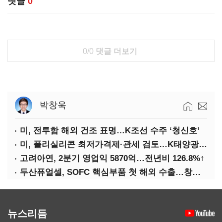
댓글
0
0/0
댓글 더보기
박창욱
미, 전투함 해외 건조 표명…K조선 수주 ‘청신호’
미, 폴리실리콘 최저가격제·관세 검토…K태양광 입지 확대 기대
고려아연, 2분기 영업익 5870억…전년비 126.8%↑
두산퓨얼셀, SOFC 핵심부품 첫 해외 수출…창사 이래 최대 규모
뉴스리듬