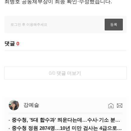
최병호 공동체부장이 최종 확인·수정했습니다.
댓글
0
0/0
댓글 더보기
강예슬
중수청, '5대 합수과' 띄운다는데…수사·기소 분리로 협력방안 '부재'
중수청 정원 2874명…10년 미만 검사는 4급으로 임용