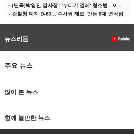
(단독)박영진 검사장 "'누더기 걸레' 형소법…이재명 대통령 책임져야"
검찰청 폐지 D-60…'수사권 제로' 만든 8대 변곡점
뉴스리듬
주요 뉴스
많이 본 뉴스
함께 볼만한 뉴스