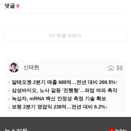
댓글
0
0/0
댓글 더보기
신태현
알테오젠 2분기 매출 689억…전년 대비 269.5%↑
삼성바이오, 노사 갈등 '진행형'…파업 여파 촉각
녹십자, mRNA 백신 안정성 측정 기술 확보
보령 2분기 영업익 238억…전년 대비 6.2%↓
뉴스리듬