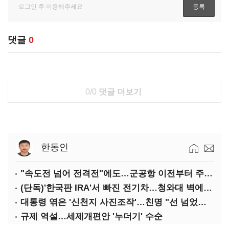
댓글
0
0/0
댓글 더보기
한동인
"속도전 넘어 전격전"에도…군공항 이전부터 주 52시간까지 '뇌관'
(단독)'한국판 IRA'서 빠진 전기차…청와대 벽에 막혔다
대통령 엮은 '신천지 사진조작'…친명 "선 넘었다" 격앙
규제 역설…세제개편안 '누더기' 수순