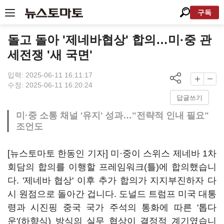
구독
돌고 돌아 '제네바협상' 합의…미·중 관
세전쟁 '새 국면'
입력: 2025-06-11 16:11:17
수정: 2025-06-11 16:20:24
답글쓰기
미·중 소통 채널 '유지' 성과…"전략적 인내 필요"
조언도
[뉴스토마토 한동인 기자] 미·중이 스위스 제네바 1차
회담의 합의를 이행할 프레임워크(틀)에 합의했습니
다. '제네바 협상' 이후 추가 합의가 지지부진하자 다
시 원점으로 돌아간 겁니다. 도널드 트럼프 미국 대통
령과 시진핑 중국 국가 주석의 통화에 따른 '톱다
운'(하향식) 방식의 실무 협상이 결정적 계기였습니