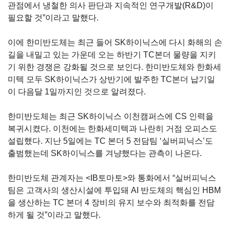
관점에서 냉철한 의사 판단과 지속적인 연구개발
(R&D)
이
필요할 것
”
이라고 말했다
.
이에 한미반도체는 최근 들어
SK
하이닉스에 다시 화해의 손
길을 내밀고 있는 가운데 오는 하반기
TC
본더 물량을 지키
기 위한 경쟁은 강화될 것으로 보인다
.
한미반도체와 한화세
미텍 모두
SK
하이닉스가 상반기에 발주한
TC
본더 납기일
이 다음달
1
일까지인 것으로 알려졌다
.
한미반도체는 최근
SK
하이닉스 이천캠퍼스에
CS
인력을
복귀시켰다
.
이천에는 한화세미텍과 나란히 거점 오피스도
설립했다
.
지난
5
일에는
TC
본더
5
전담팀
‘
실버피닉스
’
도
출범했는데
SK
하이닉스를 겨냥했다는 관측이 나온다
.
한미반도체 관계자는
<IB
토마토
>
와 통화에서
“
실버피닉스
팀은 고객사의 생산시설에 투입돼
AI
반도체의 핵심인
HBM
을 생산하는
TC
본더
4
장비의 유지 보수와 최적화를 전담
하게 될 것
”
이라고 말했다
.