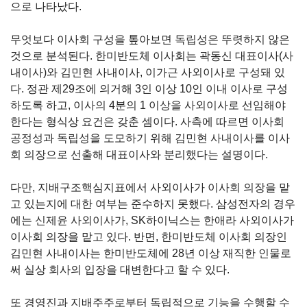
으로 나타났다
.
무엇보다 이사회 구성을 톺아보면 독립성은 뚜렷하지 않은
것으로 분석된다
.
한미반도체 이사회는 곽동신 대표이사
(
사
내이사
)
와 김민현 사내이사
,
이가근 사외이사로 구성돼 있
다
.
정관 제
29
조에 의거해
3
인 이상
10
인 이내 이사로 구성
하도록 하고
,
이사의
4
분의
1
이상을 사외이사로 선임해야
한다는 형식상 요건은 갖춘 셈이다
.
사측에 따르면 이사회
공정성과 독립성을 도모하기 위해 김민현 사내이사를 이사
회 의장으로 선출해 대표이사와 분리했다는 설명이다
.
다만
,
지배구조핵심지표에서 사외이사가 이사회 의장을 맡
고 있는지에 대한 여부는 준수하지 못했다
.
삼성전자의 경우
에는 신제윤 사외이사가
, SK
하이닉스는 한애라 사외이사가
이사회 의장을 맡고 있다
.
반면
,
한미반도체 이사회 의장인
김민현 사내이사는 한미반도체에
28
년 이상 재직한 인물로
써 실상 회사의 입장을 대변한다고 할 수 있다
.
또 경영진과 지배주주로부터 독립적으로 기능을 수행할 수