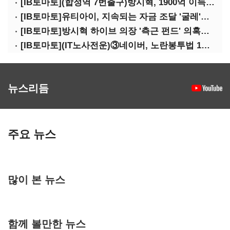
[IB토마토](합정역 7번출구)방시혁, 1900억 이득 논란…하이브 상장 진실은?
[IB토마토]유티아이, 지속되는 자금 조달 '굴레'…부채 리스크 고조
[IB토마토]방시혁 하이브 의장 '측근 펀드' 의혹…실상은 해외 투자 무산
[IB토마토](IT노사전운)③네이버, 노란봉투법 1호 되나…관건은 '진짜 주인'
뉴스리듬
주요 뉴스
많이 본 뉴스
함께 볼만한 뉴스