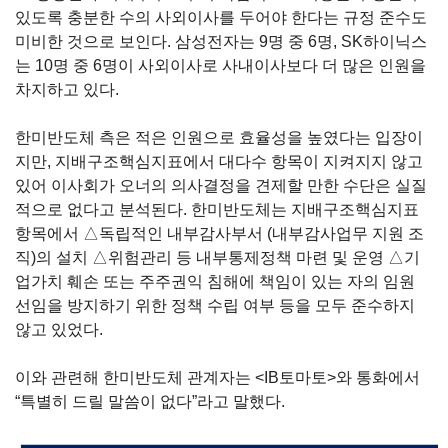
있도록 충분한 수의 사외이사를 두어야 한다는 규정 준수도
미비한 것으로 보인다
.
삼성전자는
9
명 중
6
명
, SK
하이닉스
는
10
명 중
6
명이 사외이사로 사내이사보다 더 많은 인원을
차지하고 있다
.
한미반도체 측은 적은 인원으로 효율성을 높였다는 입장이
지만
,
지배구조핵심지표에서 대다수 항목이 지켜지지 않고
있어 이사회가 오너의 의사결정을 견제할 만한 수단은 실질
적으로 없다고 분석된다
.
한미반도체는 지배구조핵심지표
항목에서 △독립적인 내부감사부서
(
내부감사업무 지원 조
직
)
의 설치 △위험관리 등 내부통제정책 마련 및 운영 △기
업가치 훼손 또는 주주권익 침해에 책임이 있는 자의 임원
선임을 방지하기 위한 정책 수립 여부 등을 모두 준수하지
않고 있었다
.
이와 관련해 한미반도체 관계자는
<IB
토마토
>
와 통화에서
“
특별히 드릴 말씀이 없다
”
라고 말했다
.