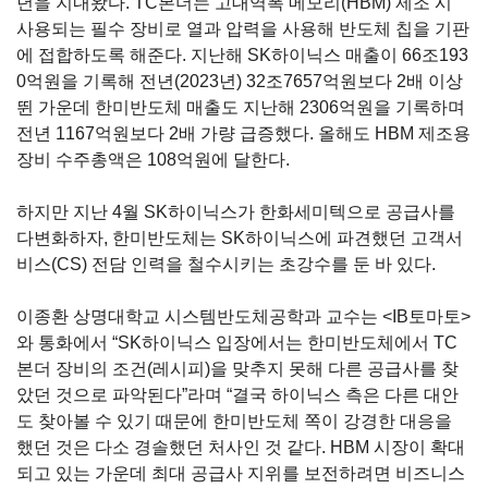
년을 지내왔다
. TC
본더는 고대역폭 메모리
(HBM)
제조 시
사용되는 필수 장비로 열과 압력을 사용해 반도체 칩을 기판
에 접합하도록 해준다
.
지난해
SK
하이닉스 매출이
66
조
193
0
억원을 기록해 전년
(2023
년
) 32
조
7657
억원보다
2
배 이상
뛴 가운데 한미반도체 매출도 지난해
2306
억원을 기록하며
전년
1167
억원보다
2
배 가량 급증했다
.
올해도
HBM
제조용
장비 수주총액은
108
억원에 달한다
.
하지만 지난
4
월
SK
하이닉스가 한화세미텍으로 공급사를
다변화하자
,
한미반도체는
SK
하이닉스에 파견했던 고객서
비스
(CS)
전담 인력을 철수시키는 초강수를 둔 바 있다
.
이종환 상명대학교 시스템반도체공학과 교수는
<IB
토마토
>
와 통화에서
“SK
하이닉스 입장에서는 한미반도체에서
TC
본더 장비의 조건
(
레시피
)
을 맞추지 못해 다른 공급사를 찾
았던 것으로 파악된다
”
라며
“
결국 하이닉스 측은 다른 대안
도 찾아볼 수 있기 때문에 한미반도체 쪽이 강경한 대응을
했던 것은 다소 경솔했던 처사인 것 같다
. HBM
시장이 확대
되고 있는 가운데 최대 공급사 지위를 보전하려면 비즈니스