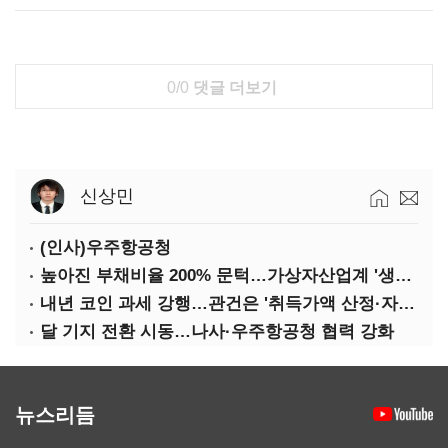
0/0
댓글 더보기
신상민
(인사)우주항공청
높아진 부채비율 200% 문턱…가상자산업계 '생존 시험대'
내년 코인 과세 강행…관건은 '취득가액 산정·자산 이동'
달 기지 전환 시동…나사·우주항공청 협력 강화
뉴스리듬