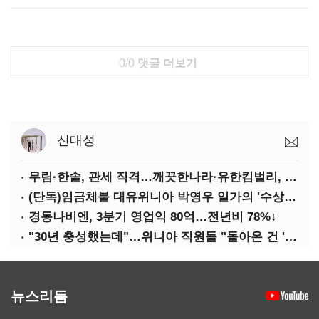
0/0
댓글 더보기
신대성
무림·한솔, 관세 직격…깨끗한나라·유한킴벌리, 수익성 악화
(단독)임금체불 대유위니아 박영우 일가의 '수상한 별장'
경동나비엔, 3분기 영업익 80억…전년비 78%↓
"30년 충성했는데"…위니아 직원들 "돌아온 건 '배신'"
뉴스리듬