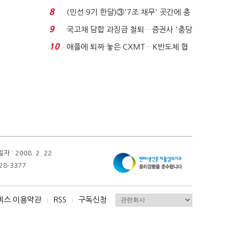
비 0.2% 감소...
8
(민선 9기 한달)③'7조 채무' 곳간에 충
격…추미애, 20년...
9
국고채 담합 과징금 철퇴…증권사 '충당
금 폭탄' 우려...
10
애플에 퇴짜 놓은 CXMT…K반도체 협
상력 ‘호재’...
 2008. 2. 22
28-3377
비스 이용약관
RSS
구독신청
I
I