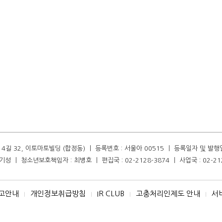
길 32, 이토마토빌딩 (합정동) ㅣ 등록번호 : 서울아 00515 ㅣ 등록일자 및 발행일자 :
성 ㅣ 청소년보호책임자 : 최병호 ㅣ 편집국 : 02-2128-3874 ㅣ 사업국 : 02-21
고안내
개인정보취급방침
IR CLUB
고충처리인제도 안내
서
I
I
I
I