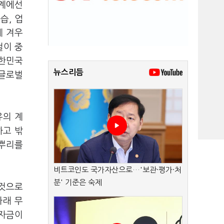
업계에선
습, 업
제 겨우
걸이 중
대한민국
뉴스리듬
 글로벌
유의 계
하고 밖
 뿌리를
비트코인도 국가자산으로…'보관·평가·처
분' 기준은 숙제
 것으로
아래 무
 자금이