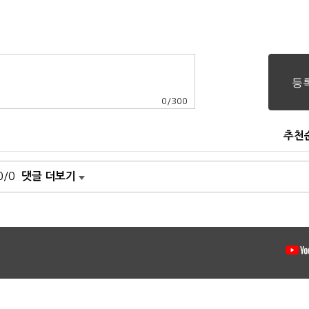
0
/
300
추천
0/0
댓글 더보기