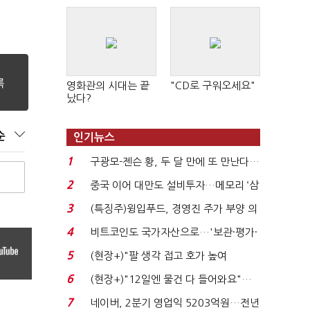
영화관의 시대는 끝
"CD로 구워오세요"
났다?
순
인기뉴스
1
구광모-젠슨 황, 두 달 만에 또 만난다…
로봇·AI 등 논...
2
중국 이어 대만도 설비투자…메모리 ‘삼
국전쟁’
3
(특징주)윙입푸드, 경영진 주가 부양 의
지에 상한가...
4
비트코인도 국가자산으로…'보관·평가·
처분' 기준은 ...
5
(현장+)"팔 생각 접고 호가 높여
요"…'덜 똘똘한 한 채' 20...
6
(현장+)"12일엔 물건 다 들어와요"…
빈 매대 채우며 문 연 ...
7
네이버, 2분기 영업익 5203억원…전년