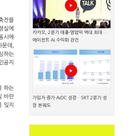
각축전을
통령실에
카카오, 2분기 매출·영업익 역대 최대…
 동시에
에이전트 AI 수익화 관건
가운데,
고심하는
가인공지
을 하는
길 바란
가입자 증가·AIDC 성장…SKT 2분기 성
을 잊지
장 본궤도