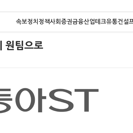
속보
정치
정책
사회
증권
금융
산업
테크
유통
건설
제 원팀으로