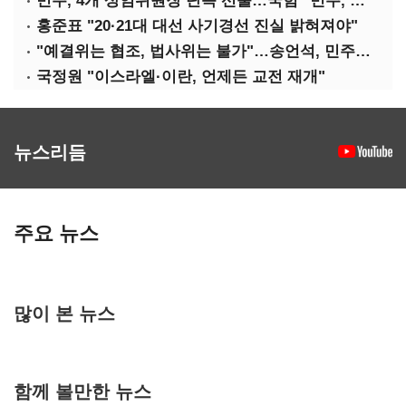
민주, 4개 상임위원장 단독 선출…국힘 "민주, 협치 무너뜨려"
홍준표 "20·21대 대선 사기경선 진실 밝혀져야"
"예결위는 협조, 법사위는 불가"…송언석, 민주당 압박
국정원 "이스라엘·이란, 언제든 교전 재개"
뉴스리듬
주요 뉴스
많이 본 뉴스
함께 볼만한 뉴스