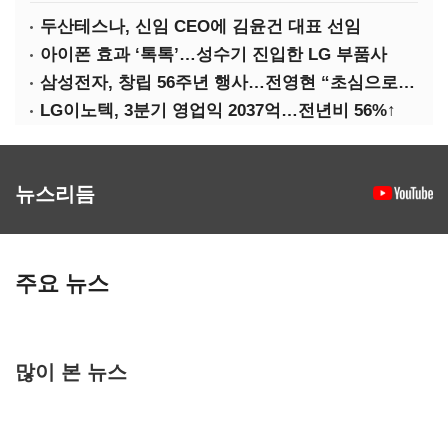
두산테스나, 신임 CEO에 김윤건 대표 선임
아이폰 효과 ‘톡톡’…성수기 진입한 LG 부품사
삼성전자, 창립 56주년 행사…전영현 “초심으로 경쟁력 회복해야”
LG이노텍, 3분기 영업익 2037억…전년비 56%↑
뉴스리듬
주요 뉴스
많이 본 뉴스