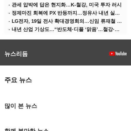
관세 압박에 답은 현지화…K-철강, 미국 투자 러시
정제마진 회복에 PX 반등까지…정유사 내년 실적 기대
LG전자, 19일 전사 확대경영회의…신임 류재철 사장 주관
내년 산업 기상도…“반도체·디플 ‘맑음’…철강·석화 ‘흐림’”
뉴스리듬
주요 뉴스
많이 본 뉴스
함께 볼만한 뉴스