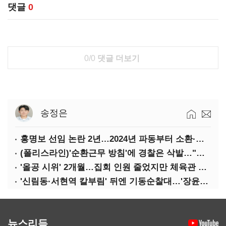
댓글
0
0/0
댓글 더보기
송정은
홍명보 선임 논란 2년…2024년 파동부터 소환·압색까지
(폴리스라인)'순환근무 방침'에 경찰은 삭발…"베테랑·수사력 보강 먼저"
'올공 시위' 2개월…집회 인원 줄었지만 체육관 봉쇄 계속
'신림동·서현역 칼부림' 뒤엔 기동순찰대…'장윤기 은폐·조작' 후엔 내부비리수사대
뉴스리듬