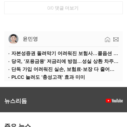
0/0
댓글 더보기
윤민영
자본성증권 돌려막기 어려워진 보험사…콜옵션 부담 급증
당국, '포용금융' 저금리에 방점…성실 상환 차주는 '역차별'
단독 가입 어려워진 실손, 보험료·보장 다 줄어든 5세대는?
PLCC 늘려도 '충성고객' 효과 미미
뉴스리듬
주요 뉴스