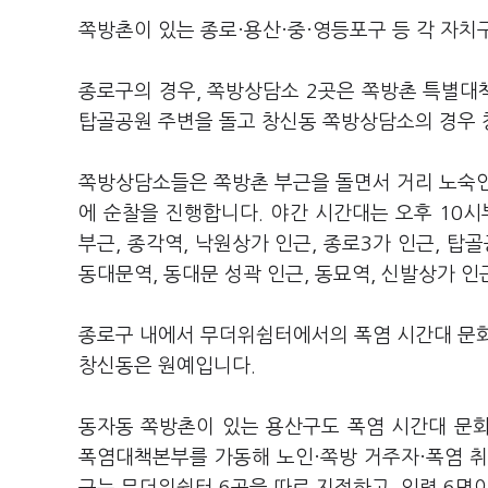
쪽방촌이 있는 종로·용산·중·영등포구 등 각 자
종로구의 경우, 쪽방상담소 2곳은 쪽방촌 특별대
탑골공원 주변을 돌고 창신동 쪽방상담소의 경우 
쪽방상담소들은 쪽방촌 부근을 돌면서 거리 노숙인
에 순찰을 진행합니다. 야간 시간대는 오후 10
부근, 종각역, 낙원상가 인근, 종로3가 인근, 탑
동대문역, 동대문 성곽 인근, 동묘역, 신발상가 
종로구 내에서 무더위쉼터에서의 폭염 시간대 문화
창신동은 원예입니다.
동자동 쪽방촌이 있는 용산구도 폭염 시간대 문화
폭염대책본부를 가동해 노인·쪽방 거주자·폭염 취