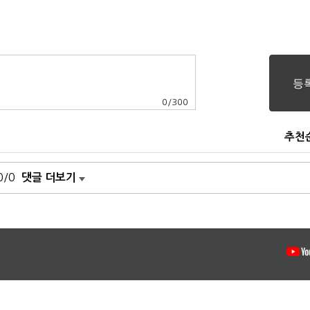
0
/
300
추천
0/0
댓글 더보기