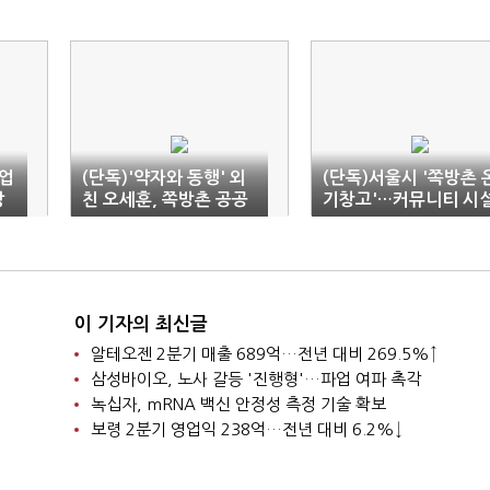
역업
(단독)'약자와 동행' 외
(단독)서울시 '쪽방촌 
장
친 오세훈, 쪽방촌 공공
기창고'…커뮤니티 시
임대 주택 손 떼나
로 개편
이 기자의 최신글
알테오젠 2분기 매출 689억…전년 대비 269.5%↑
삼성바이오, 노사 갈등 '진행형'…파업 여파 촉각
녹십자, mRNA 백신 안정성 측정 기술 확보
보령 2분기 영업익 238억…전년 대비 6.2%↓