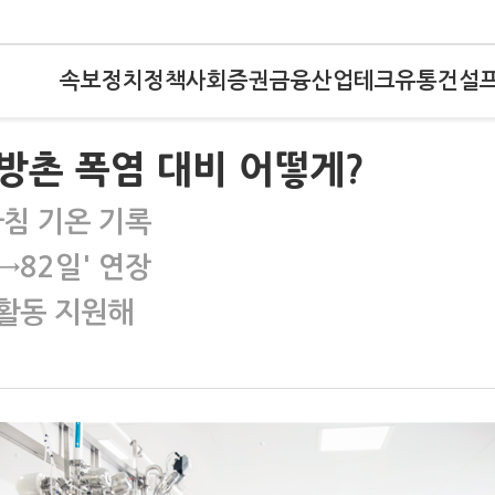
속보
정치
정책
사회
증권
금융
산업
테크
유통
건설
방촌 폭염 대비 어떻게?
침 기온 기록
→82일' 연장
활동 지원해