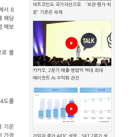
비트코인도 국가자산으로…'보관·평가·처
에서 8
분' 기준은 숙제
에 해당
염 예보
으로 올
카카오, 2분기 매출·영업익 역대 최대…
에이전트 AI 수익화 관건
.4도를
저 기온
서 가장
가입자 증가·AIDC 성장…SKT 2분기 성