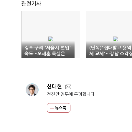
관련기사
김포·구리 '서울시 편입'
(단독)"접대받고 용
속도…오세훈 득실은
체 교체"…강남 소각
주민협의체엔 무슨 일
이?
신태현
전진만 염두에 두려합니다
뉴스북