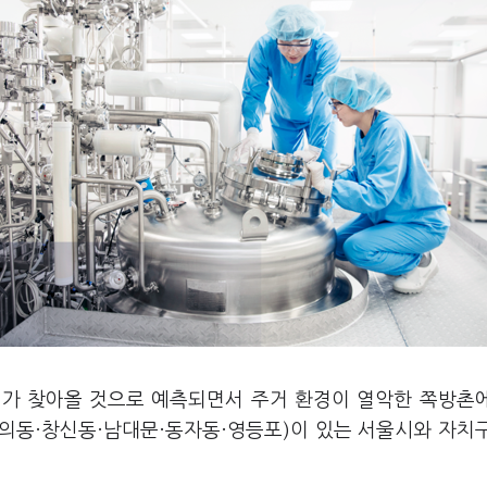
더위가 찾아올 것으로 예측되면서 주거 환경이 열악한 쪽방촌
돈의동·창신동·남대문·동자동·영등포)이 있는 서울시와 자치