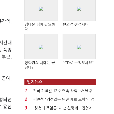
종각역,
집다운 집이 필요하
편의점 전성시대
다
 시간대
동 쪽방
 부근,
영화관의 시대는 끝
"CD로 구워오세요"
났다?
지공예,
인기뉴스
1
전국 기름값 12주 연속 하락…서울 휘
발윳값 1909원...
2
발령되면
김민석 "경선갈등 완전 제로 노력"…정
청래 "반명 공세 사...
우 용산
3
'정청래 책임론' 꺼낸 친명계…친청계