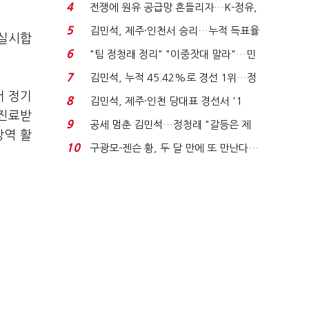
는 추가투표 때리기...
4
전쟁에 원유 공급망 흔들리자…K-정유,
에너지안보 핵심...
5
김민석, 제주·인천서 승리…누적 득표율
 실시합
'1위 탈환'(종합)...
6
"팀 정청래 정리" "이중잣대 말라"…민
주 최고위원 계파 다...
7
김민석, 누적 45.42%로 경선 1위…정
청래와 격차 0.86%p(...
서 정기
8
김민석, 제주·인천 당대표 경선서 '1
 진료받
위'(1보)...
9
공세 멈춘 김민석…정청래 "갈등은 제
방역 활
가 수습"
10
구광모-젠슨 황, 두 달 만에 또 만난다…
로봇·AI 등 논...