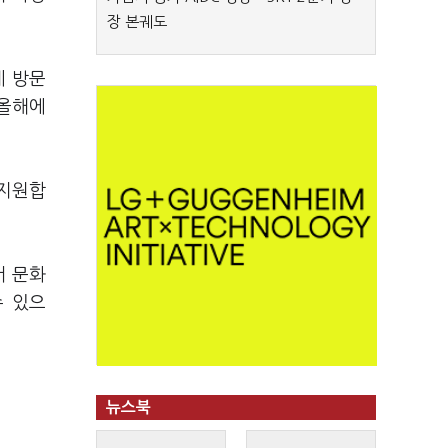
장 본궤도
례 방문
 올해에
 지원합
서 문화
수 있으
뉴스북