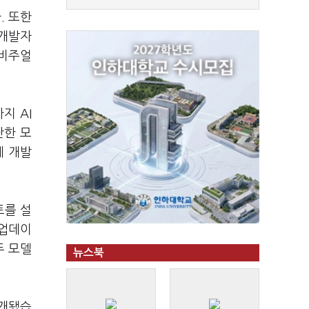
. 또한
 개발자
 비주얼
지 AI
단한 모
체 개발
트를 설
 업데이
두 모델
뉴스북
소개됐습