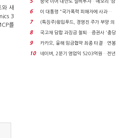
5
중국 이어 대만도 설비투자…메모리 ‘삼
트와 새
국전쟁’
6
이 대통령 "국가폭력 피해자에 사과…
cs 3
적극적 조사로 진...
7
(특징주)윙입푸드, 경영진 주가 부양 의
MCP를
지에 상한가...
8
국고채 담합 과징금 철퇴…증권사 '충당
금 폭탄' 우려...
9
카카오, 올해 임금협약 최종 타결…연봉
6.3% 인상·격려...
10
네이버, 2분기 영업익 5203억원…전년
비 0.2% 감소...