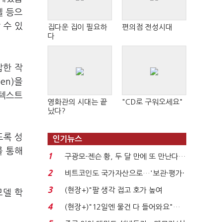
델 등으
 수 있
집다운 집이 필요하
편의점 전성시대
다
잡한 작
en)을
컨텍스트
영화관의 시대는 끝
"CD로 구워오세요"
났다?
있도록 성
인기뉴스
를 통해
1
구광모-젠슨 황, 두 달 만에 또 만난다…
로봇·AI 등 논...
2
비트코인도 국가자산으로…'보관·평가·
처분' 기준은 ...
3
(현장+)"팔 생각 접고 호가 높여
 모델 학
요"…'덜 똘똘한 한 채' 20...
4
(현장+)"12일엔 물건 다 들어와요"…
빈 매대 채우며 문 연 ...