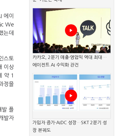
I 에이
c We
조했는데
카카오, 2분기 매출·영업익 역대 최대…
레인스토
에이전트 AI 수익화 관건
개 이상
 약 1
 과정을
 개발 플
 개발자
가입자 증가·AIDC 성장…SKT 2분기 성
장 본궤도