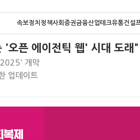
속보
정치
정책
사회
증권
금융
산업
테크
유통
건설
는 '오픈 에이전틱 웹' 시대 도래"
2025' 개막
위한 업데이트