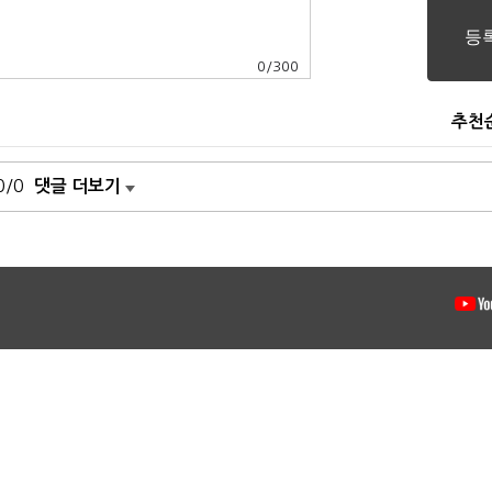
0
/
300
추천
0/0
댓글 더보기