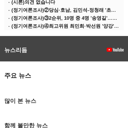
(시론)의견 없습니다
(정기여론조사)②당심·호남, 김민석-정청래 '초접전'
(정기여론조사)③2순위, 10명 중 4명 '송영길'…정청래 '한 자릿수'
(정기여론조사)④최고위원 최민희·박선원 '양강'…서미화·이성윤·임미애 뒤이어
뉴스리듬
주요 뉴스
많이 본 뉴스
함께 볼만한 뉴스