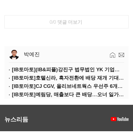
0/0
댓글 더보기
박예진
[IB토마토](IB&피플)강진구 법무법인 YK 기업거버넌스센터 센터장
[IB토마토]호텔신라, 흑자전환에 배당 재개 기대감…삼성생명도 웃을까
[IB토마토]CJ CGV, 올리브네트웍스 우선주 6개월 만에 상환…왜?
[IB토마토]예림당, 매출보다 큰 배당…오너 일가에 절반 간다
뉴스리듬