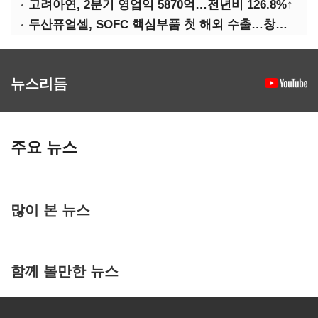
고려아연, 2분기 영업익 5870억…전년비 126.8%↑
두산퓨얼셀, SOFC 핵심부품 첫 해외 수출…창사 이래 최대 규모
뉴스리듬
주요 뉴스
많이 본 뉴스
함께 볼만한 뉴스