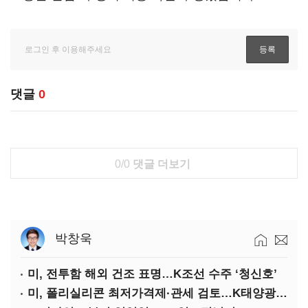
댓글
0
0/0
댓글 더보기
박창욱
미, 전투함 해외 건조 표명…K조선 수주 ‘청신호’
미, 폴리실리콘 최저가격제·관세 검토…K태양광 입지 확대 기대