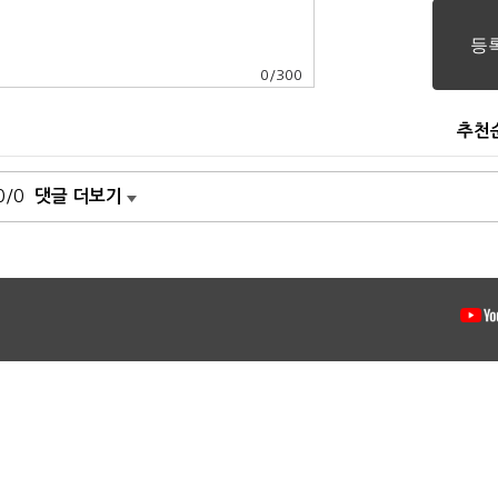
0
/
300
추천
0/0
댓글 더보기