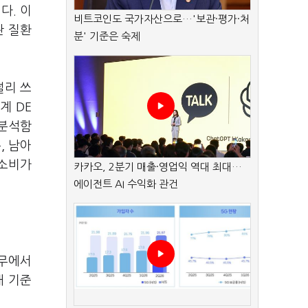
다. 이
비트코인도 국가자산으로…'보관·평가·처
관 질환
분' 기준은 숙제
널리 쓰
계 DE
 분석함
, 남아
 소비가
카카오, 2분기 매출·영업익 역대 최대…
에이전트 AI 수익화 관건
테무에서
배 기준