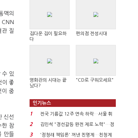
상동맥의
 CNN
혈관 질
집다운 집이 필요하
편의점 전성시대
다
 수 있
영화관의 시대는 끝
"CD로 구워오세요"
것이 좋
났다?
것이 중
인기뉴스
1
전국 기름값 12주 연속 하락…서울 휘
간 신선
발윳값 1909원...
2
김민석 "경선갈등 완전 제로 노력"…정
수한 참
청래 "반명 공세 사...
를 만들
3
'정청래 책임론' 꺼낸 친명계…친청계