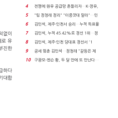
는 추가투표 때리기...
4
전쟁에 원유 공급망 흔들리자…K-정유,
에너지안보 핵심...
5
"팀 정청래 정리" "이중잣대 말라"…민
주 최고위원 계파 다...
6
김민석, 제주·인천서 승리…누적 득표율
'1위 탈환'(종합)...
7
김민석, 누적 45.42%로 경선 1위…정
 턱없이
청래와 격차 0.86%p(...
제로 유
8
김민석, 제주·인천 당대표 경선서 '1
지부진한
위'(1보)...
9
공세 멈춘 김민석…정청래 "갈등은 제
가 수습"
10
구광모-젠슨 황, 두 달 만에 또 만난다…
로봇·AI 등 논...
시급하다
 기대합