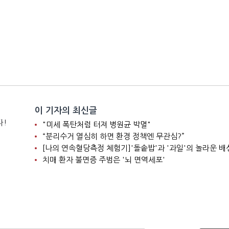
이 기자의 최신글
다!
"미세 폭탄처럼 터져 병원균 박멸"
“분리수거 열심히 하면 환경 정책엔 무관심?”
[나의 연속혈당측정 체험기]'돌솥밥'과 '과일'의 놀라운 배
치매 환자 불면증 주범은 '뇌 면역세포'