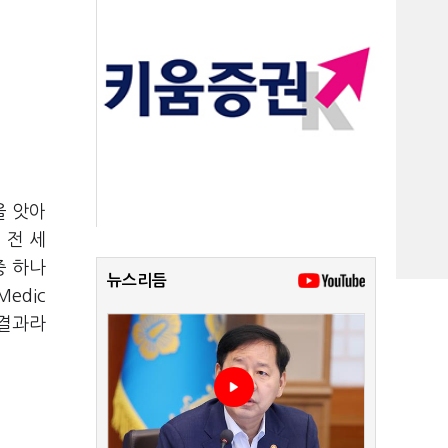
을 앗아
 전 세
중 하나
뉴스리듬
Medic
 결과라