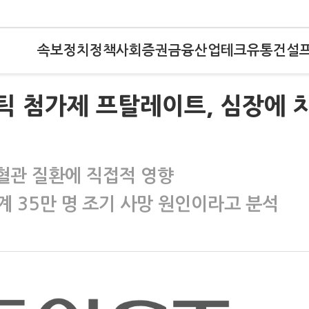
속보
정치
정책
사회
증권
금융
산업
테크
유통
건설
틱 첨가제 프탈레이트, 심장에 
심혈관 질환에 직접적 영향
세계 35만 명 조기 사망 원인이라고 분석