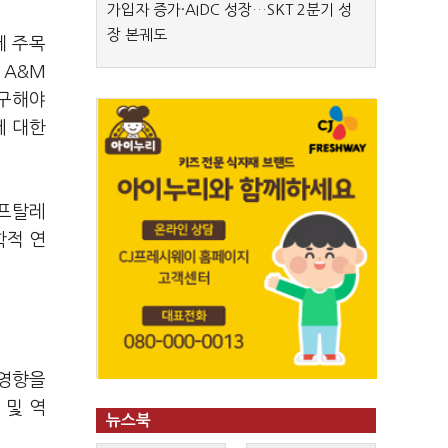
가입자 증가·AIDC 성장…SKT 2분기 성
장 본궤도
데 주목
 A&M
연구해야
에 대한
 프탈레
학적 연
 영향을
 및 역
뉴스북