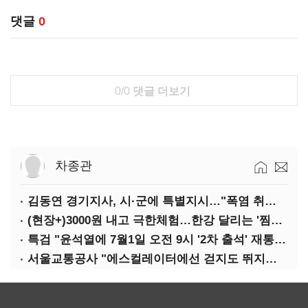
댓글
0
0/0
댓글 더보기
차종관
김동연 경기지사, 시·군에 특별지시…"폭염 취약계층 안전대책 강화"
(현장+)3000원 내고 극한체험…한강 달리는 '찜통버스'
특검 "윤석열에 7월1일 오전 9시 '2차 출석' 재통보"
서울교통공사 "에스컬레이터에선 걷지도 뛰지도 말아주세요"