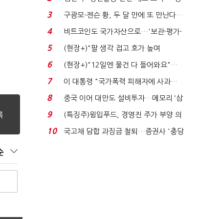
청래 "반명 공세 사...
3
구광모-젠슨 황, 두 달 만에 또 만난다…
로봇·AI 등 논...
4
비트코인도 국가자산으로…'보관·평가·
처분' 기준은 ...
5
(현장+)"팔 생각 접고 호가 높여
요"…'덜 똘똘한 한 채' 20...
6
(현장+)"12일엔 물건 다 들어와요"…
빈 매대 채우며 문 연 ...
7
이 대통령 "국가폭력 피해자에 사과…
적극적 조사로 진...
8
중국 이어 대만도 설비투자…메모리 ‘삼
국전쟁’
9
(특징주)윙입푸드, 경영진 주가 부양 의
지에 상한가...
10
국고채 담합 과징금 철퇴…증권사 '충당
금 폭탄' 우려...
순