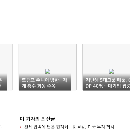
문
트럼프 주니어 방한…재
지난해 5대그룹 매출, 
샌
계 총수 회동 주목
DP 40%…대기업 집
뚜렷
이 기자의 최신글
.
관세 압박에 답은 현지화…K-철강, 미국 투자 러시