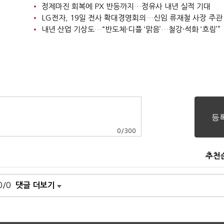
정제마진 회복에 PX 반등까지…정유사 내년 실적 기대
LG전자, 19일 전사 확대경영회의…신임 류재철 사장 주관
내년 산업 기상도…“반도체·디플 ‘맑음’…철강·석화 ‘흐림’”
0
/
300
추천
0/0
댓글 더보기