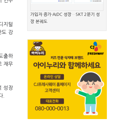
터 인수
가입자 증가·AIDC 성장…SKT 2분기 성
장 본궤도
 디지털
반도 강
 도출하
고 재무
적 성장
다.