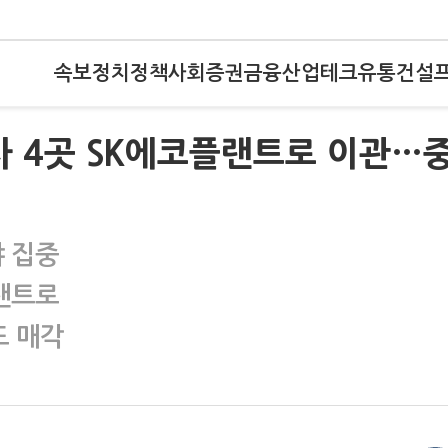
속보
정치
정책
사회
증권
금융
산업
테크
유통
건설
사 4곳 SK에코플랜트로 이관…
 집중
랜트로
드 매각