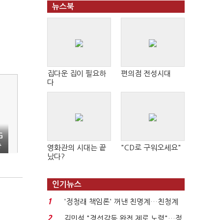
뉴스북
집다운 집이 필요하
편의점 전성시대
다
G
중
영화관의 시대는 끝
"CD로 구워오세요"
났다?
인기뉴스
1
'정청래 책임론' 꺼낸 친명계…친청계
는 추가투표 때리기...
2
김민석 "경선갈등 완전 제로 노력"…정