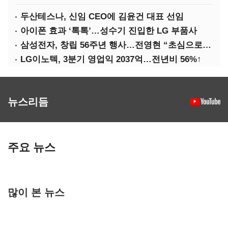
두산테스나, 신임 CEO에 김윤건 대표 선임
아이폰 효과 ‘톡톡’…성수기 진입한 LG 부품사
삼성전자, 창립 56주년 행사…전영현 “초심으로 경쟁력 회복해야”
LG이노텍, 3분기 영업익 2037억…전년비 56%↑
뉴스리듬
주요 뉴스
많이 본 뉴스