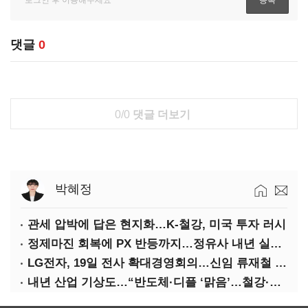
댓글
0
0/0
댓글 더보기
박혜정
관세 압박에 답은 현지화…K-철강, 미국 투자 러시
정제마진 회복에 PX 반등까지…정유사 내년 실적 기대
LG전자, 19일 전사 확대경영회의…신임 류재철 사장 주관
내년 산업 기상도…“반도체·디플 ‘맑음’…철강·석화 ‘흐림’”