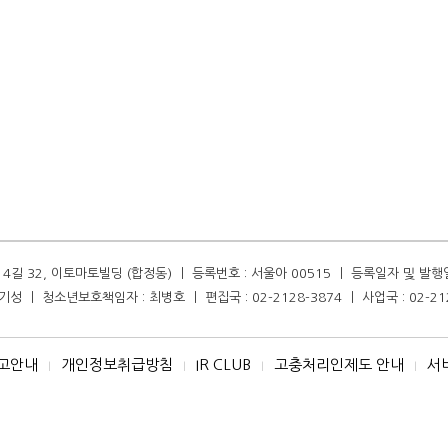
길 32, 이토마토빌딩 (합정동) ㅣ 등록번호 : 서울아 00515 ㅣ 등록일자 및 발행일자 :
성 ㅣ 청소년보호책임자 : 최병호 ㅣ 편집국 : 02-2128-3874 ㅣ 사업국 : 02-21
고안내
개인정보취급방침
IR CLUB
고충처리인제도 안내
서
I
I
I
I