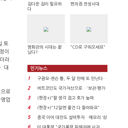
집다운 집이 필요하
편의점 전성시대
다
일 토
영화관의 시대는 끝
"CD로 구워오세요"
조정이
났다?
더라.
. 대
인기뉴스
1
구광모-젠슨 황, 두 달 만에 또 만난다…
로봇·AI 등 논...
2
비트코인도 국가자산으로…'보관·평가·
적으로
처분' 기준은 ...
3
(현장+)"팔 생각 접고 호가 높여
자영업
요"…'덜 똘똘한 한 채' 20...
4
(현장+)"12일엔 물건 다 들어와요"…
빈 매대 채우며 문 연 ...
5
중국 이어 대만도 설비투자…메모리 ‘삼
국전쟁’
6
이 대통령 "국가폭력 피해자에 사과…