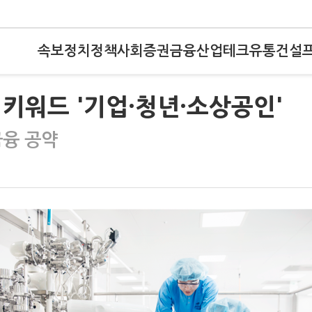
속보
정치
정책
사회
증권
금융
산업
테크
유통
건설
키워드 '기업·청년·소상공인'
금융 공약