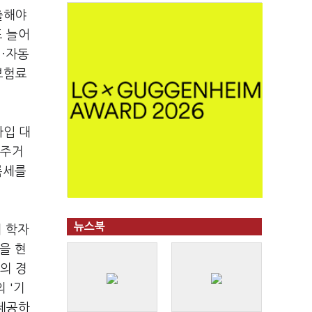
출해야
도 늘어
전·자동
보험료
가입 대
 주거
록세를
뉴스북
의 학자
을 현
등의 경
 '기
 제공하