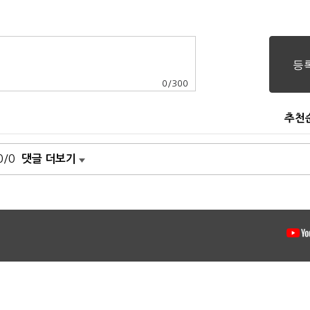
0
/
300
추천
0/0
댓글 더보기