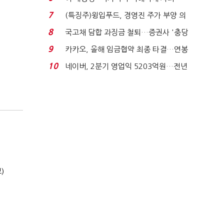
적극적 조사로 진...
7
(특징주)윙입푸드, 경영진 주가 부양 의
지에 상한가...
8
국고채 담합 과징금 철퇴…증권사 '충당
금 폭탄' 우려...
9
카카오, 올해 임금협약 최종 타결…연봉
6.3% 인상·격려...
10
네이버, 2분기 영업익 5203억원…전년
비 0.2% 감소...
)