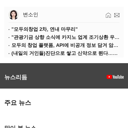
변소인
"모두의창업 2차, 연내 마무리"
"관광기금 상향 소식에 카지노 업계 조기상환 우려"
모두의 창업 플랫폼, API에 비공개 정보 담겨 암호키까지 새나갔다
(내일의 거인들)진단으로 쌓고 신약으로 뛴다…세니젠의 대전환
뉴스리듬
주요 뉴스
많이 본 뉴스