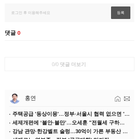
댓글
0
0/0
댓글 더보기
홍연
주택공급 '동상이몽'…정부·서울시 협력 없으면 '공수표'
세제개편에 ‘불안·불만’…오세훈 "전월세 구하기 더 힘들어질 것"
강남 관망·한강벨트 술렁…30억이 가른 부동산 민심