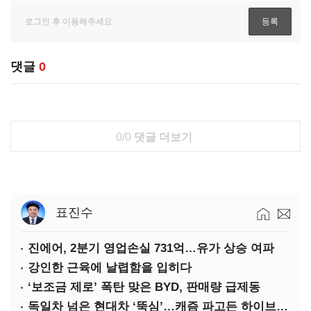
댓글
0
0/0
댓글 더보기
표진수
진에어, 2분기 영업손실 731억…유가 상승 여파
강인한 근육에 날렵함을 입히다
‘보조금 제로’ 폭탄 맞은 BYD, 판매량 급제동
독일차 넘은 현대차 ‘뚝심’…캐즘 파고든 하이브리드 역전극