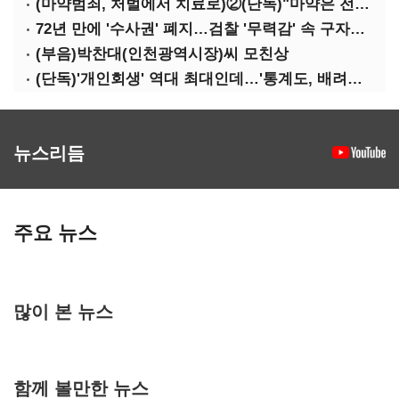
(마약범죄, 처벌에서 치료로)②(단독)"마약은 전염병…여성 맞춤형 재활과정 개발 중"
72년 만에 '수사권' 폐지…검찰 '무력감' 속 구자현 사의
(부음)박찬대(인천광역시장)씨 모친상
(단독)'개인회생' 역대 최대인데…'통계도, 배려도' 없는 사법부
뉴스리듬
주요 뉴스
많이 본 뉴스
함께 볼만한 뉴스