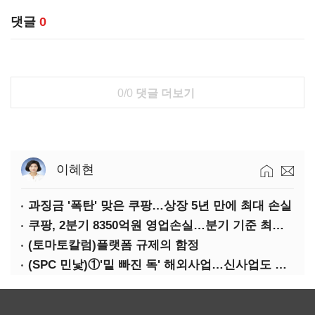
댓글
0
0/0
댓글 더보기
이혜현
과징금 '폭탄' 맞은 쿠팡…상장 5년 만에 최대 손실
쿠팡, 2분기 8350억원 영업손실…분기 기준 최대 적자
(토마토칼럼)플랫폼 규제의 함정
(SPC 민낯)①'밑 빠진 독' 해외사업…신사업도 경고등