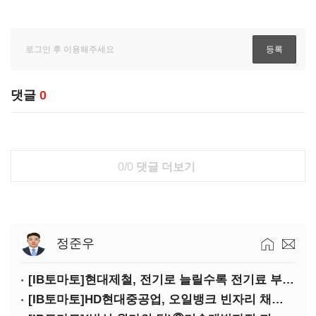
댓글
0
0/0
댓글 더보기
정준우
[IB토마토]현대제철, 전기로 늘릴수록 전기료 부담…저탄소 전환의 역설
[IB토마토]HD현대중공업, 오일뱅크 빈자리 채웠다…그룹 배당 핵심축 부상