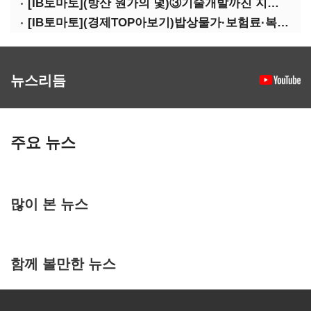
[IB토마토](방산 원가의 덫)③기술개발까진 지원…수출은 각자도생
[IB토마토](경제TOP아보기)밥상물가·보험료·복구비…장마가 내미는 청구서
뉴스리듬
주요 뉴스
많이 본 뉴스
함께 볼만한 뉴스