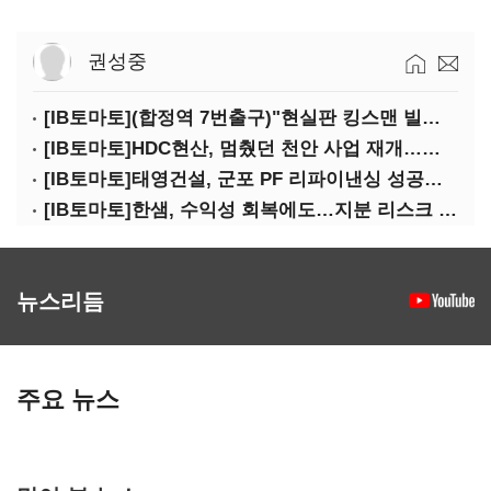
권성중
[IB토마토](합정역 7번출구)"현실판 킹스맨 빌런?"…일론 머스크의 양면성
[IB토마토]HDC현산, 멈췄던 천안 사업 재개…우발채무 부담 줄인다
[IB토마토]태영건설, 군포 PF 리파이낸싱 성공…후속사업 '청신호'
[IB토마토]한샘, 수익성 회복에도…지분 리스크 덮친다
뉴스리듬
주요 뉴스