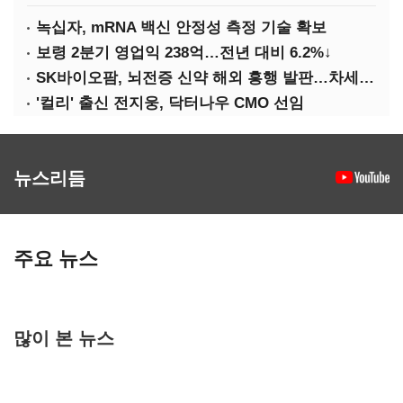
녹십자, mRNA 백신 안정성 측정 기술 확보
보령 2분기 영업익 238억…전년 대비 6.2%↓
SK바이오팜, 뇌전증 신약 해외 흥행 발판…차세대 신약 개발 속도
'컬리' 출신 전지웅, 닥터나우 CMO 선임
뉴스리듬
주요 뉴스
많이 본 뉴스