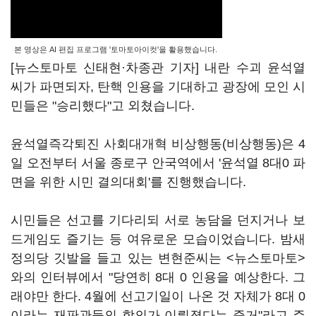
본 영상은 AI 편집 프로그램 '토마토아이컷'을 활용했습니다.
[뉴스토마토 신태현·차종관 기자] 내란 수괴 윤석열
씨가 파면되자, 탄핵 인용을 기대하고 광장에 모인 시
민들은 "승리했다"고 외쳤습니다.
윤석열즉각퇴진 사회대개혁 비상행동(비상행동)은 4
일 오전부터 서울 종로구 안국역에서 '윤석열 8대0 파
면을 위한 시민 결의대회'를 진행했습니다.
시민들은 선고를 기다리되 서로 농담을 던지거나 보
드게임도 즐기는 등 여유로운 모습이었습니다. 밤새
정의당 깃발을 들고 있는 변현준씨는 <뉴스토마토>
와의 인터뷰에서 "당연히 8대 0 인용을 예상한다. 그
래야만 한다. 4월에 선고기일이 나온 것 자체가 8대 0
이라는 재판관들의 합의가 이뤄졌다는 증거"라고 주