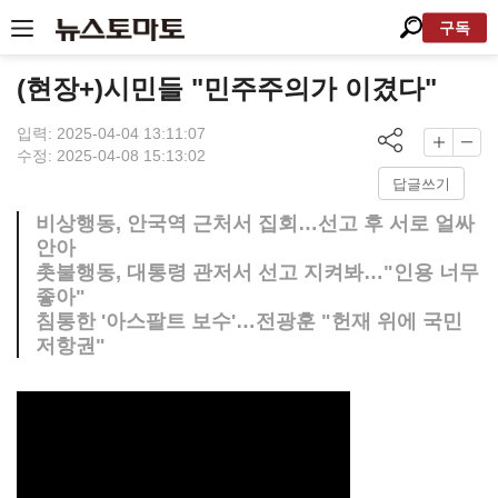
구독
(현장+)시민들 "민주주의가 이겼다"
입력: 2025-04-04 13:11:07
수정: 2025-04-08 15:13:02
답글쓰기
비상행동, 안국역 근처서 집회…선고 후 서로 얼싸
안아
촛불행동, 대통령 관저서 선고 지켜봐…"인용 너무
좋아"
침통한 '아스팔트 보수'…전광훈 "헌재 위에 국민
저항권"