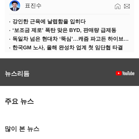
표진수
강인한 근육에 날렵함을 입히다
‘보조금 제로’ 폭탄 맞은 BYD, 판매량 급제동
독일차 넘은 현대차 ‘뚝심’…캐즘 파고든 하이브리드 역전극
한국GM 노사, 올해 완성차 업계 첫 임단협 타결
뉴스리듬
주요 뉴스
많이 본 뉴스