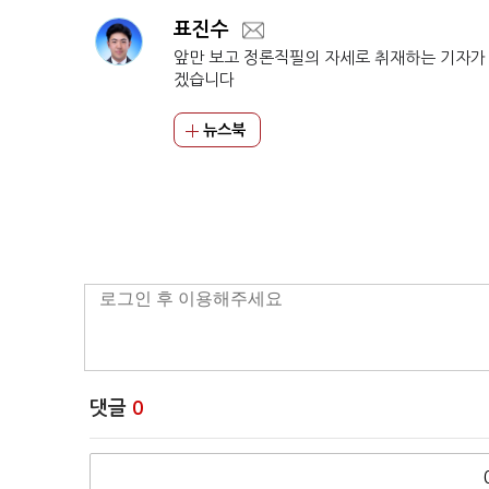
표진수
앞만 보고 정론직필의 자세로 취재하는 기자가
겠습니다
뉴스북
댓글
0