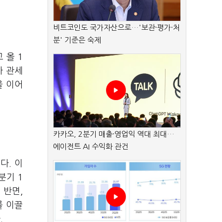
비트코인도 국가자산으로…'보관·평가·처
분' 기준은 숙제
 올 1
차 관세
을 이어
카카오, 2분기 매출·영업익 역대 최대…
에이전트 AI 수익화 관건
다. 이
분기 1
 반면,
를 이끌
.