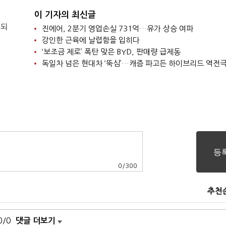
이 기자의 최신글
 되
진에어, 2분기 영업손실 731억…유가 상승 여파
강인한 근육에 날렵함을 입히다
‘보조금 제로’ 폭탄 맞은 BYD, 판매량 급제동
독일차 넘은 현대차 ‘뚝심’…캐즘 파고든 하이브리드 역전
0
/
300
추천
0/0
댓글 더보기