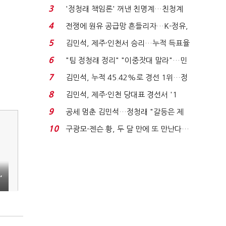
청래 "반명 공세 사...
3
'정청래 책임론' 꺼낸 친명계…친청계
는 추가투표 때리기...
4
전쟁에 원유 공급망 흔들리자…K-정유,
에너지안보 핵심...
5
김민석, 제주·인천서 승리…누적 득표율
'1위 탈환'(종합)...
6
"팀 정청래 정리" "이중잣대 말라"…민
주 최고위원 계파 다...
7
김민석, 누적 45.42%로 경선 1위…정
청래와 격차 0.86%p(...
8
김민석, 제주·인천 당대표 경선서 '1
위'(1보)...
9
공세 멈춘 김민석…정청래 "갈등은 제
가 수습"
10
구광모-젠슨 황, 두 달 만에 또 만난다…
로봇·AI 등 논...
,