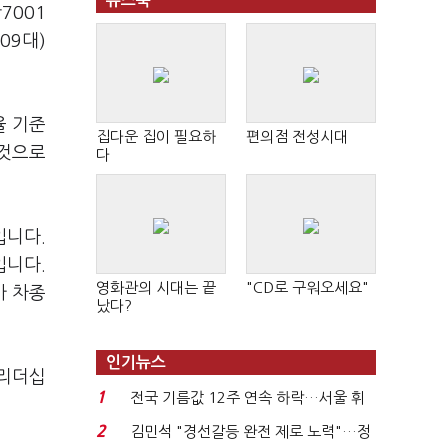
뉴스북
7001
09대)
율 기준
집다운 집이 필요하
편의점 전성시대
 것으로
다
입니다.
입니다.
영화관의 시대는 끝
"CD로 구워오세요"
가 차종
났다?
인기뉴스
 리더십
1
전국 기름값 12주 연속 하락…서울 휘
발윳값 1909원...
2
김민석 "경선갈등 완전 제로 노력"…정