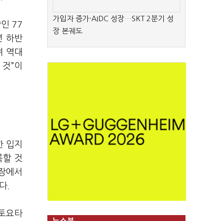
가입자 증가·AIDC 성장…SKT 2분기 성
인 77
장 본궤도
년 하반
며 역대
 것”이
한 입지
록할 것
시장에서
다.
 토요타