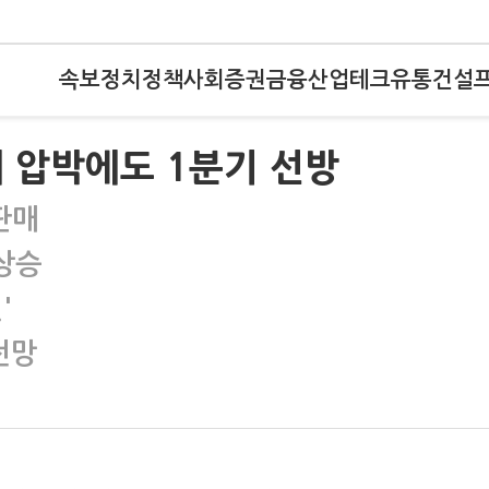
속보
정치
정책
사회
증권
금융
산업
테크
유통
건설
 압박에도 1분기 선방
 판매
 상승
'
전망