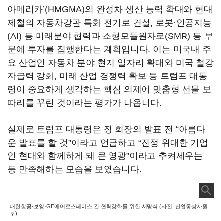
아메리카
’(HMGMA)
의 완성차 생산 능력 확대와 현대
제철의 자동차강판 특화 전기로 건설
,
로봇·인공지능
(AI)
등 미래분야 협력과 소형모듈원자로
(SMR)
등 부
문에 투자를 집행한다는 계획입니다
.
이는 미국내 주
요 산업인 자동차 분야 현지 일자리 확대와 미국 철강
자급력 강화
,
미래 산업 경쟁력 확보 등 트럼프 대통
령이 중요하게 생각하는 핵심 의제에 맞춤형 선물 보
따리를 꾸린 것이라는 평가가 나옵니다
.
실제로 트럼프 대통령은 정 회장의 발표 전
“
아름다
운 발표를 할 것
”
이라고 언급하고
“
진정 위대한 기업
인 현대와 함께하게 돼 큰 영광
”
이라고 추켜세우는
등 만족해하는 모습을 보였습니다
.
대한항공-보잉·GE에어로스페이스 간 협력강화를 위한 서명식 (사진=산업통상자원
부)