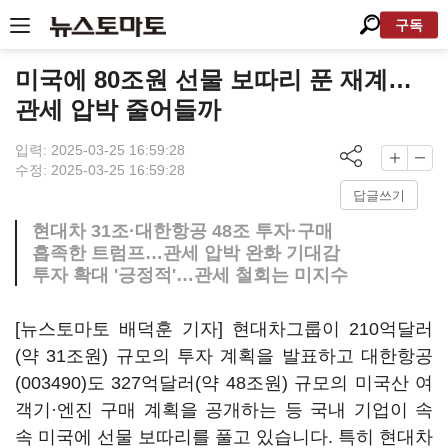
구독
미국에 80조원 선물 보따리 푼 재계…
관세 압박 줄어들까
입력: 2025-03-25 16:59:28
수정: 2025-03-25 16:59:28
답글쓰기
현대차 31조·대한항공 48조 투자·구매
흡족한 트럼프…관세 압박 완화 기대감
투자 확대 '긍정적'…관세 철회는 미지수
[뉴스토마토 배덕훈 기자] 현대차그룹이
210
억달러
(
약
31
조원
)
규모의 투자 계획을 발표하고
대한항공
(003490)
도
327
억달러
(
약
48
조원
)
규모의 미국산 여
객기·엔진 구매 계획을 공개하는 등 국내 기업이 속
속 미국에 선물 보따리를 풀고 있습니다
.
특히 현대차