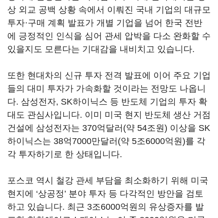
상 외교 공백 상황 속에서 이뤄진 국내 기업의 대규모
투자·구매 계획 발표가 개별 기업을 넘어 한국 전반
에 긍정적인 인식을 심어 관세 압박을 다소 완화할 수
있을지도 모른다는 기대감을 내비치고 있습니다
.
또한 현대차의 신규 투자 전격 발표에 이어 주요 기업
들의 대미 투자가 가속화할 것이라는 전망도 나옵니
다
.
삼성전자
, SK
하이닉스 등 반도체 기업의 투자 확
대도 관심사입니다
.
이미 미국 현지 반도체 생산 거점
건설에 삼성전자는
370
억달러
(
약
54
조원
)
이상을
SK
하이닉스는
38
억
7000
만달러
(
약
5
조
6000
억원
)
를 각
각 투자하기로 한 상태입니다
.
포스코 역시 철강 관세 부담을 최소화하기 위해 미국
현지에
‘
상공정
’
분야 투자 등 다각적인 방안을 검토
하고 있습니다
.
최근
3
조
6000
억원의 유상증자를 발