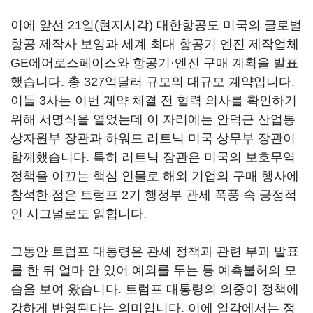
이에 앞선
21
일
(
현지시각
)
대한항공도 미국의 글로벌
항공 제작사 보잉과 세계 최대 항공기 엔진 제작업체
GE
에어로스페이스와 항공기·엔진 구매 계획을 발표
했습니다
.
총
327
억달러 규모의 대규모 계약입니다
.
이들
3
사는 이번 계약 체결 전 협력 의사를 확인하기
위해 서명식을 열었는데 이 자리에는 안덕근 산업통
상자원부 장관과 하워드 러트닉 미국 상무부 장관이
함께했습니다
.
특히 러트닉 장관은 미국의 보호무역
정책을 이끄는 핵심 인물로 해외 기업의 구매 행사에
참석한 점은 트럼프
2
기 행정부 관세 폭풍 속 긍정적
인 시그널로도 읽힙니다
.
그동안 트럼프 대통령은 관세 정책과 관련 부과 발표
를 한 뒤 얼마 안 있어 예외를 두는 등 예측불허의 모
습을 보여 왔습니다
.
트럼프 대통령의 의중이 정책에
강하게 반영된다는 의미입니다
.
이에 일각에서는 정