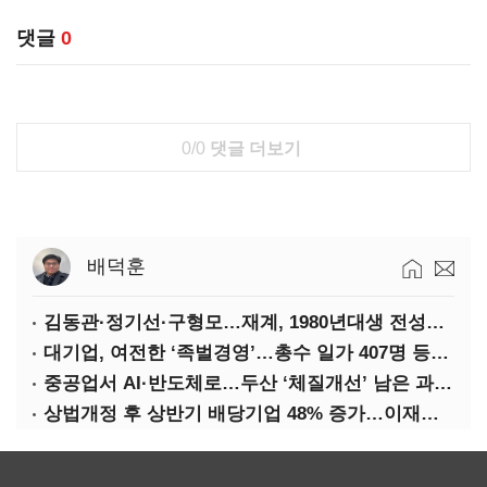
댓글
0
0/0
댓글 더보기
배덕훈
김동관·정기선·구형모…재계, 1980년대생 전성시대
대기업, 여전한 ‘족벌경영’…총수 일가 407명 등기임원
중공업서 AI·반도체로…두산 ‘체질개선’ 남은 과제는
상법개정 후 상반기 배당기업 48% 증가…이재용 배당액 728억 1위