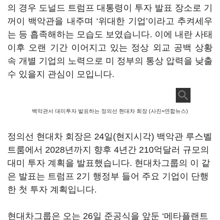
의 경우 도널드 트럼프 대통령이 투자 발표 장소로 기
꺼이 백악관을 내주며
‘
위대한 기업
’
이라고 추켜세우
는 등 흡족해하는 모습도 보였습니다
.
이에 내란 사태
이후 오랜 기간 이어지고 있는 정상 외교 공백 상황
속 개별 기업의 노력으로 미 정부의 통상 압력을 낮출
수 있을지 관심이 모입니다
.
백악관서 대미투자 발표하는 정의선 현대차 회장 (사진=연합뉴스)
정의선 현대차 회장은
24
일
(
현지시각
)
백악관 루스벨
트룸에서
2028
년까지 향후
4
년간
210
억달러 규모의
대미 투자 계획을 발표했습니다
.
현대차그룹의 이 같
은 발표는 트럼프
2
기 행정부 들어 주요 기업이 단행
한 첫 투자 계획입니다
.
현대차그룹은 오는
26
일 준공식을 앞둔
‘
메타플랜트