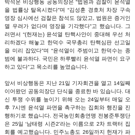
박석운 비상행동 공동의장은 “법원과 검찰이 윤석열
을 법률상 탈옥시켰다”며 “김성훈 경호처 차장 구속
영장 심사에선 검찰은 참석도 않았고, 법원은 증거인
멸 우려가 없다며 영장을 기각했다”고 했습니다. 그
러면서 “(헌재는) 윤석열 탄핵사안이 중대해 우선 처
리하겠다 해놓고 한덕수 국무총리 탄핵심판 선고일
을 미리 잡았다”며 “윤석열이 주범이고 한덕수는 종
범에 불과하다. 국민은 하루빨리 윤석열 파면이 요구
하고 있다”고 목소리를 높였습니다.
앞서 비상행동은 지난 21일 기자회견을 열고 14일째
이어왔던 공동의장단 단식을 종료한 바 있습니다. 대
신 투쟁 수위를 높이기 위해 오는 24일부터 매일 오
후 7시엔 윤석열 파면을 촉구하는 집회와 행진을 진
행하기로 했습니다. 전국농민회총연맹 전봉준투쟁단
은 25일 ‘남태령 시즌2’라는 이름으로 2차 트랙터 집
회를 예고했습니다. 민주노총도 26일까지 헌재가 파