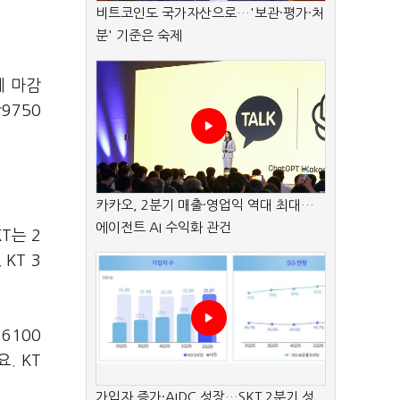
비트코인도 국가자산으로…'보관·평가·처
분' 기준은 숙제
에 마감
9750
카카오, 2분기 매출·영업익 역대 최대…
에이전트 AI 수익화 관건
T는 2
KT 3
6100
. KT
가입자 증가·AIDC 성장…SKT 2분기 성