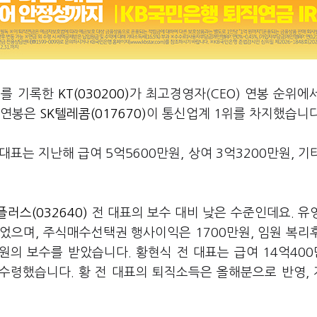
위를 기록한
KT(030200)
가 최고경영자(CEO) 연봉 순위에
O 연봉은
SK텔레콤(017670)
이 통신업계 1위를 차지했습니
대표는 지난해 급여 5억5600만원, 상여 3억3200만원, 기
.
플러스(032640)
전 대표의 보수 대비 낮은 수준인데요. 유
이었으며, 주식매수선택권 행사이익은 1700만원, 임원 복리
만원의 보수를 받았습니다. 황현식 전 대표는 급여 14억40
를 수령했습니다. 황 전 대표의 퇴직소득은 올해분으로 반영,