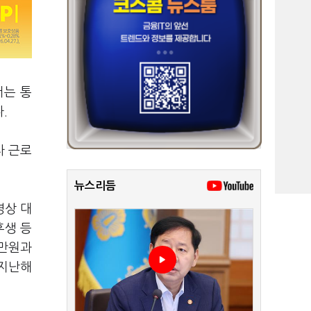
서는 통
다.
타 근로
뉴스리듬
영상 대
후생 등
0만원과
 지난해