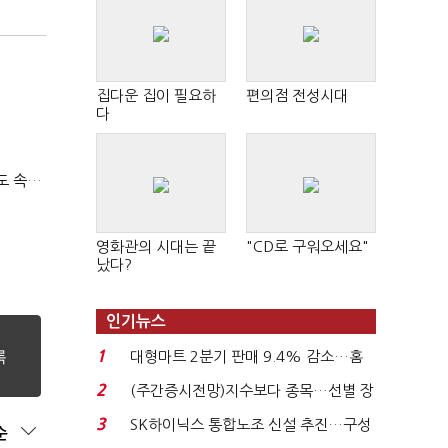
집다운 집이 필요하
편의점 전성시대
다
티빙 첫 분기 흑자…"2031년까지 KBO 독점, 웨이브 합병도 속도"
영화관의 시대는 끝
"CD로 구워오세요"
났다?
인기뉴스
1
대형마트 2분기 판매 9.4% 감소…홈
플러스 사태 여파...
2
(주간증시전망)지수보다 종목…선별 장
세 이어진다...
3
SK하이닉스 통합노조 신설 추진…구성
순