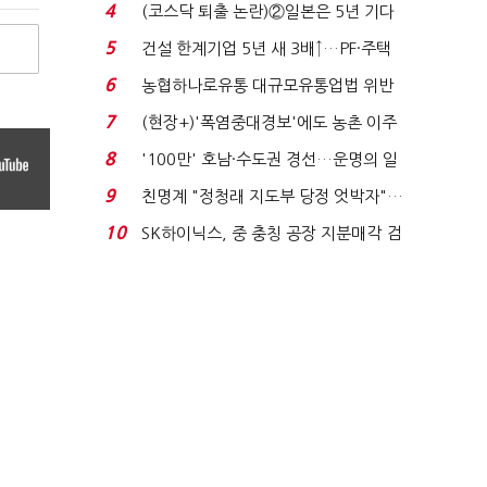
원 간 성과급 불...
4
(코스닥 퇴출 논란)②일본은 5년 기다
려주는데 우리는 ...
5
건설 한계기업 5년 새 3배↑…PF·주택
침체에 재무 ...
6
농협하나로유통 대규모유통업법 위반
적발…공정위, 과...
7
(현장+)'폭염중대경보'에도 농촌 이주
노동자는 강행군…'야...
8
'100만' 호남·수도권 경선…운명의 일
주일
9
친명계 "정청래 지도부 당정 엇박자"…
친청계 "신천지 오...
10
SK하이닉스, 중 충칭 공장 지분매각 검
토?…“확정된 바...