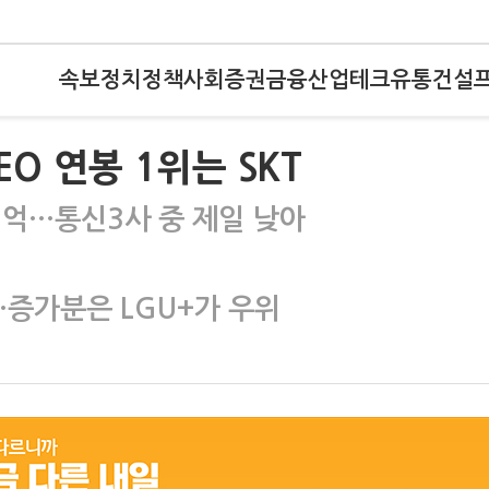
속보
정치
정책
사회
증권
금융
산업
테크
유통
건설
EO 연봉 1위는 SKT
.1억…통신3사 중 제일 낮아
순…증가분은 LGU+가 우위