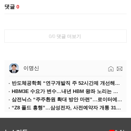
댓글
0
0/0
댓글 더보기
이명신
반도체공학회 “연구개발직 주 52시간제 개선해야”
HBM3E 수요가 변수…내년 HBM 왕좌 노리는 삼성
삼전닉스 “주주환원 확대 방안 마련”…로이터에 성명 보내
“Z8 폴드 흥행”…삼성전자, 사전예약자 개통 31일까지 연장