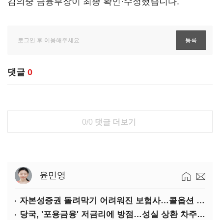
김의중 금융부장이 최종 확인·수정했습니다.
댓글
0
0/0
댓글 더보기
윤민영
자본성증권 돌려막기 어려워진 보험사…콜옵션 부담 급증
당국, '포용금융' 저금리에 방점…성실 상환 차주는 '역차별'