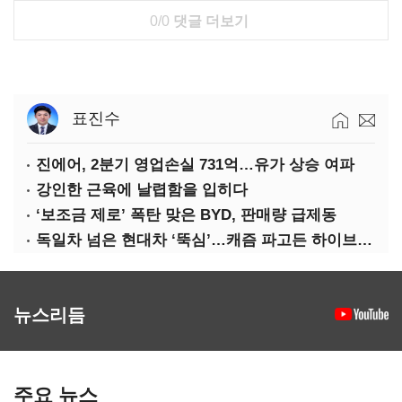
0/0
댓글 더보기
표진수
진에어, 2분기 영업손실 731억…유가 상승 여파
강인한 근육에 날렵함을 입히다
‘보조금 제로’ 폭탄 맞은 BYD, 판매량 급제동
독일차 넘은 현대차 ‘뚝심’…캐즘 파고든 하이브리드 역전극
뉴스리듬
주요 뉴스