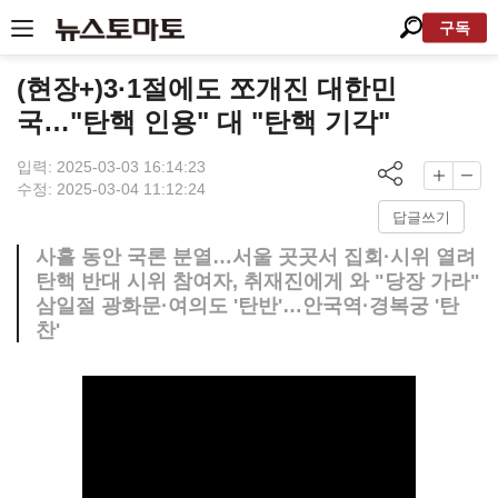
구독
(현장+)3·1절에도 쪼개진 대한민
국…"탄핵 인용" 대 "탄핵 기각"
입력: 2025-03-03 16:14:23
수정: 2025-03-04 11:12:24
답글쓰기
사흘 동안 국론 분열…서울 곳곳서 집회·시위 열려
탄핵 반대 시위 참여자, 취재진에게 와 "당장 가라"
삼일절 광화문·여의도 '탄반'…안국역·경복궁 '탄
찬'