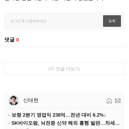
댓글
0
0/0
댓글 더보기
신태현
보령 2분기 영업익 238억…전년 대비 6.2%↓
SK바이오팜, 뇌전증 신약 해외 흥행 발판…차세대 신약 개발 속도