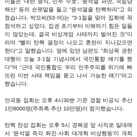
이들은 '내란 종식, 민주 수호', '윤석열 파면, 국힘당
해산' 등의 손팻말을 들고 "윤석열을 탄핵하라"고 외
쳤습니다. 박모씨(53·여)는 "3·1절을 맞아 집회에 꼭
참석하고 싶었다. 집권 초기부터 이해하기 힘든 일들
이 많았는데, 결국 비상계엄 사태까지 벌어진 것”이
라며 “빨리 탄핵 결정이 나오고 혼란이 지나갔으면
한다"고 말했습니다. 옆에 있던 남편도 "최상목 권한
대행이 오늘 3·1절 기념사에서 국민통합 얘기를 했
다”며 “근데 국민통합도 우리 민주주의를 위기에 빠
뜨린 이번 사태 책임을 묻고 나서 가능한 얘기"라고
했습니다.
안국동 집회는 오후 4시30분 기준 경찰 비공식 추산
1만8000명(주최측 추산 10만명)이 참가했습니다.
탄핵 찬성 집회는 오후 5시 경복궁 앞 사직로 일대에
서 '윤석열 즉각 퇴진·사회 대개혁 비상행동'이 개최